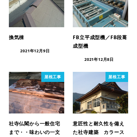
換気棟
FB立平成型機／FB段葺
成型機
2021年12月9日
2021年12月8日
屋根工事
屋根工事
社寺仏閣から一般住宅
意匠性と耐久性を備え
まで・・味わいの一文
た社寺建築 カラース