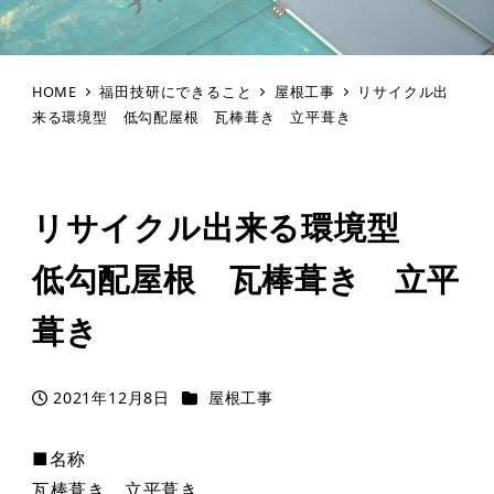
HOME
福田技研にできること
屋根工事
リサイクル出
来る環境型 低勾配屋根 瓦棒葺き 立平葺き
リサイクル出来る環境型
低勾配屋根 瓦棒葺き 立平
葺き
カテゴリー
2021年12月8日
屋根工事
投稿日
■名称
瓦棒葺き 立平葺き